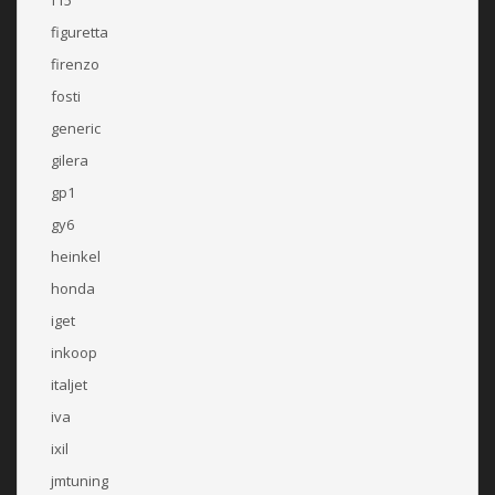
figuretta
firenzo
fosti
generic
gilera
gp1
gy6
heinkel
honda
iget
inkoop
italjet
iva
ixil
jmtuning