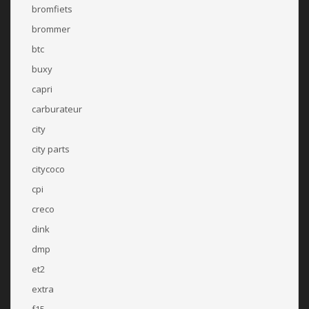
bromfiets
brommer
btc
buxy
capri
carburateur
city
city parts
citycoco
cpi
creco
dink
dmp
et2
extra
f15