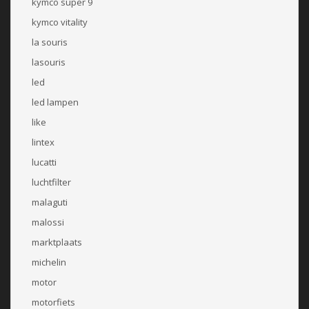
kymco super 9
kymco vitality
la souris
lasouris
led
led lampen
like
lintex
lucatti
luchtfilter
malaguti
malossi
marktplaats
michelin
motor
motorfiets