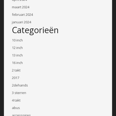
maart 2024
februari 2024
januari 2024
Categorieën
10 inch
12 inch
13 inch
16 inch
2 takt
2017
2dehands
3 sterren
4 takt
abus
accessoires