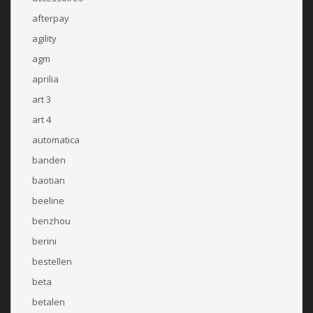
afterpay
agility
agm
aprilia
art 3
art 4
automatica
banden
baotian
beeline
benzhou
berini
bestellen
beta
betalen