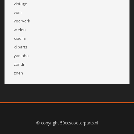
vintage
vom
voorvork
wielen
xiaomi
xl parts
yamaha
zandri
znen
© copyright 50ccscooterparts.nl