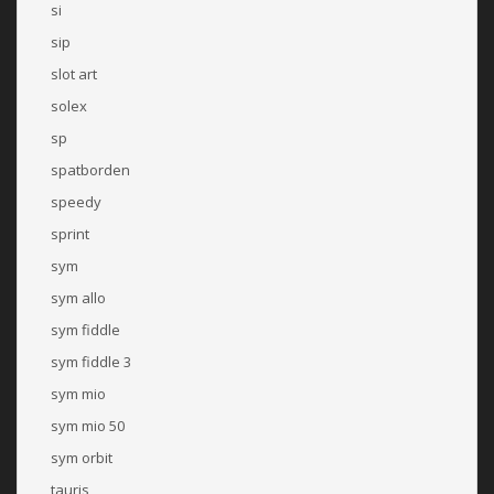
si
sip
slot art
solex
sp
spatborden
speedy
sprint
sym
sym allo
sym fiddle
sym fiddle 3
sym mio
sym mio 50
sym orbit
tauris