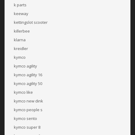
k parts
keeway
kettingslot scooter
killerbee
klarna
kreidler
kymco
kymco agility
kymco agility 16
kymco agility 50
kymco like
kymco new dink
kymco people s
kymco sento
kymco super 8