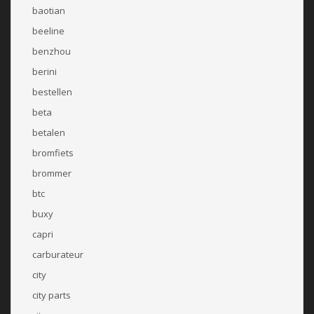
baotian
beeline
benzhou
berini
bestellen
beta
betalen
bromfiets
brommer
btc
buxy
capri
carburateur
city
city parts