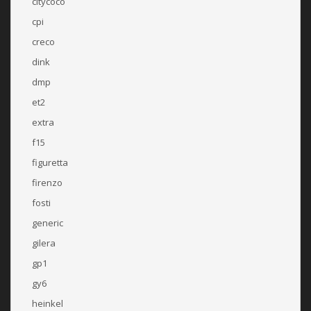
citycoco
cpi
creco
dink
dmp
et2
extra
f15
figuretta
firenzo
fosti
generic
gilera
gp1
gy6
heinkel