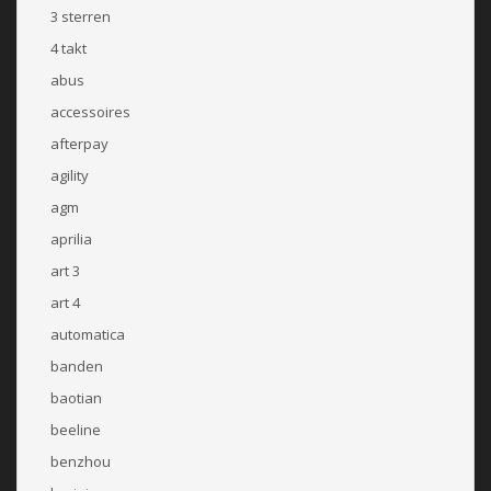
3 sterren
4 takt
abus
accessoires
afterpay
agility
agm
aprilia
art 3
art 4
automatica
banden
baotian
beeline
benzhou