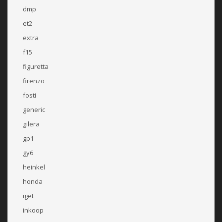
dmp
et2
extra
f15
figuretta
firenzo
fosti
generic
gilera
gp1
gy6
heinkel
honda
iget
inkoop