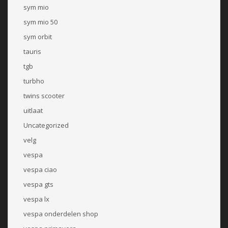
sym mio
sym mio 50
sym orbit
tauris
tgb
turbho
twins scooter
uitlaat
Uncategorized
velg
vespa
vespa ciao
vespa gts
vespa lx
vespa onderdelen shop