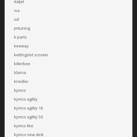
italjet
iva
ixil
jmtuning
k parts
keeway
kettingslot scooter
killerbee
klarna
kreidler
kymco
kymco agility
kymco agility 16
kymco agility 50
kymco like
kymco new dink