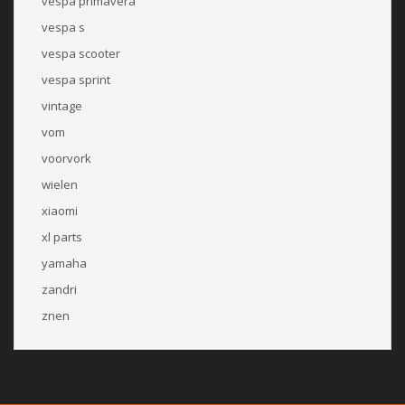
vespa primavera
vespa s
vespa scooter
vespa sprint
vintage
vom
voorvork
wielen
xiaomi
xl parts
yamaha
zandri
znen