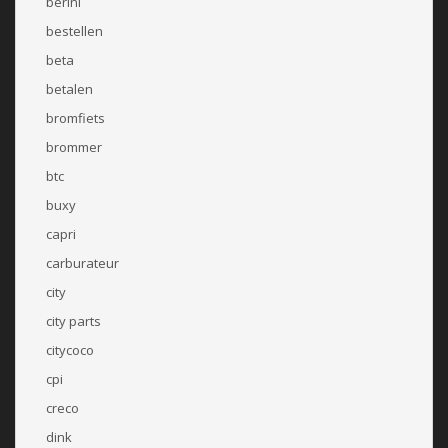
berini
bestellen
beta
betalen
bromfiets
brommer
btc
buxy
capri
carburateur
city
city parts
citycoco
cpi
creco
dink