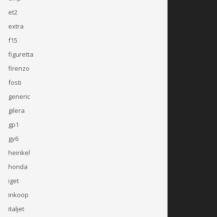
et2
extra
f15
figuretta
firenzo
fosti
generic
gilera
gp1
gy6
heinkel
honda
iget
inkoop
italjet