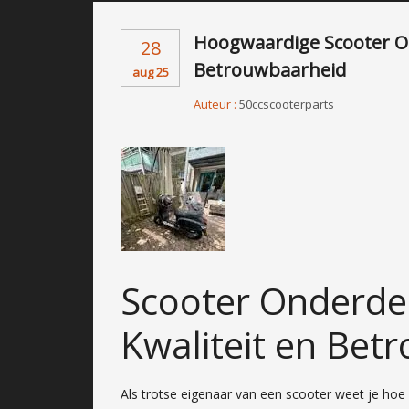
Hoogwaardige Scooter On
28
Betrouwbaarheid
aug 25
Auteur :
50ccscooterparts
Scooter Onderdel
Kwaliteit en Bet
Als trotse eigenaar van een scooter weet je hoe