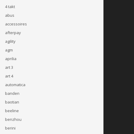
4 takt
abus
accessoires
afterpay
agility
agm
aprilia
art 3
art 4
automatica
banden
baotian
beeline
benzhou
berini