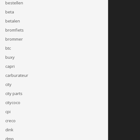
bestellen
beta
betalen
bromfiets
brommer
btc
buxy
capri
carburateur
city
city parts
citycoco
cpi
creco
dink
dmp