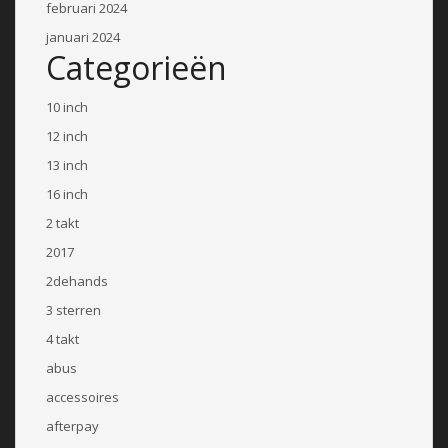
februari 2024
januari 2024
Categorieën
10 inch
12 inch
13 inch
16 inch
2 takt
2017
2dehands
3 sterren
4 takt
abus
accessoires
afterpay