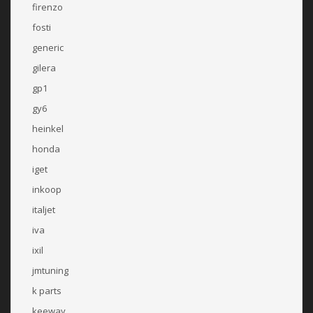
firenzo
fosti
generic
gilera
gp1
gy6
heinkel
honda
iget
inkoop
italjet
iva
ixil
jmtuning
k parts
keeway