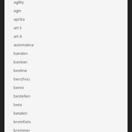
agility
agm
aprilia
art 3
art 4
automatica
banden
baotian
beeline
benzhou
berini
bestellen
beta
betalen
bromfiets
brommer