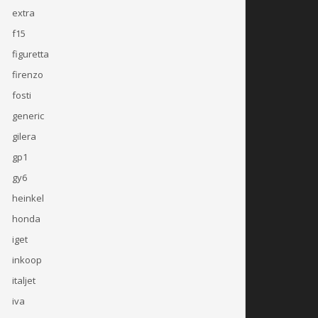
extra
f15
figuretta
firenzo
fosti
generic
gilera
gp1
gy6
heinkel
honda
iget
inkoop
italjet
iva