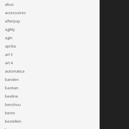
abus
accessoires
afterpay
agility
agm
aprilia
art 3
art 4
automatica
banden
baotian
beeline
benzhou
berini
bestellen