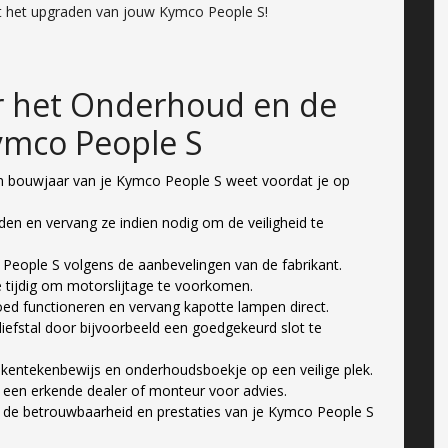
et het upgraden van jouw Kymco People S!
or het Onderhoud en de
ymco People S
n bouwjaar van je Kymco People S weet voordat je op
den en vervang ze indien nodig om de veiligheid te
eople S volgens de aanbevelingen van de fabrikant.
ie tijdig om motorslijtage te voorkomen.
goed functioneren en vervang kapotte lampen direct.
efstal door bijvoorbeeld een goedgekeurd slot te
kentekenbewijs en onderhoudsboekje op een veilige plek.
jd een erkende dealer of monteur voor advies.
 de betrouwbaarheid en prestaties van je Kymco People S