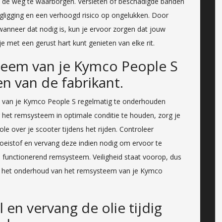
op de weg te waarborgen. Versleten of beschadigde banden
egligging en een verhoogd risico op ongelukken. Door
wanneer dat nodig is, kun je ervoor zorgen dat jouw
 je met een gerust hart kunt genieten van elke rit.
eem van je Kymco People S
n van de fabrikant.
m van je Kymco People S regelmatig te onderhouden
 het remsysteem in optimale conditie te houden, zorg je
le over je scooter tijdens het rijden. Controleer
oeistof en vervang deze indien nodig om ervoor te
d functionerend remsysteem. Veiligheid staat voorop, dus
or het onderhoud van het remsysteem van je Kymco
 en vervang de olie tijdig