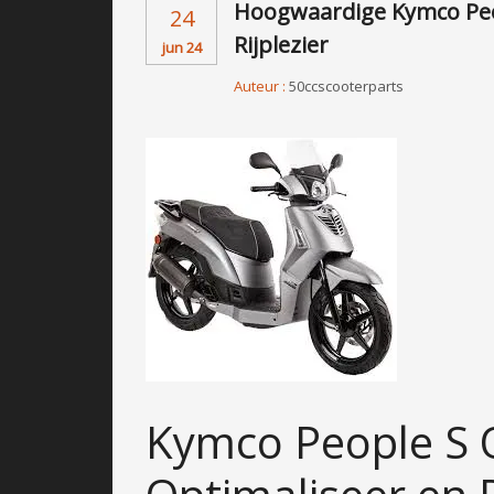
Hoogwaardige Kymco Peo
24
Rijplezier
jun 24
Auteur :
50ccscooterparts
Kymco People S 