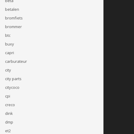
beta
betalen
bromfiets
brommer
btc
buxy
capri
carburateur
city
city parts
citycoco
cpi
creco
dink
dmp
et2