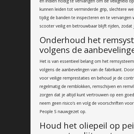
en indien nodig te vervangen om de veiligheid 
kunnen leiden tot verminderde grip, slechtere w
tijdig de banden te inspecteren en te vervangen 
scooter veilig en betrouwbaar blijft rijden, zodat
Onderhoud het remsyst
volgens de aanbevelinge
Het is van essentieel belang om het remsystee
volgens de aanbevelingen van de fabrikant. Door
voor veilige remprestaties en behoud je de contro
regelmatig de remblokken, remschijven en remvl
zorgen dat je altijd kunt vertrouwen op een goe
neem geen risico’s en volg de voorschriften vo
People S nauwgezet op.
Houd het oliepeil op peil