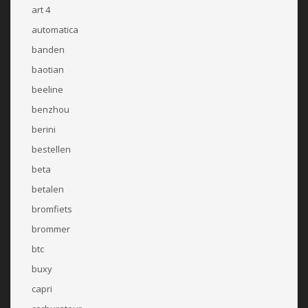
art 4
automatica
banden
baotian
beeline
benzhou
berini
bestellen
beta
betalen
bromfiets
brommer
btc
buxy
capri