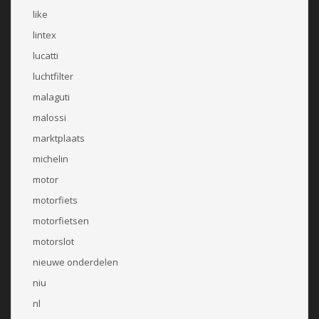
like
lintex
lucatti
luchtfilter
malaguti
malossi
marktplaats
michelin
motor
motorfiets
motorfietsen
motorslot
nieuwe onderdelen
niu
nl