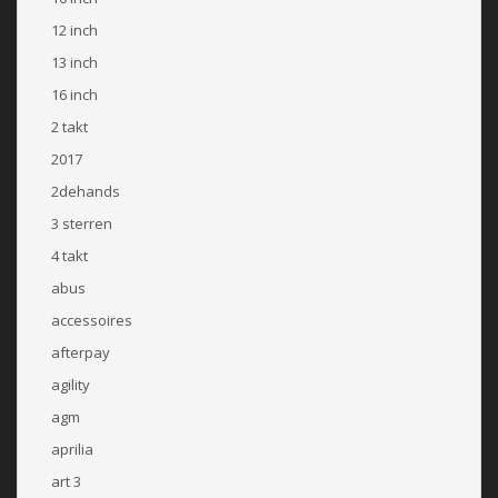
12 inch
13 inch
16 inch
2 takt
2017
2dehands
3 sterren
4 takt
abus
accessoires
afterpay
agility
agm
aprilia
art 3