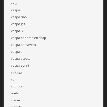
velg
vespa
vespa ciao
vespa gts
vespa lx
vespa onderdelen shop
vespa primavera
vespa s
vespa scooter
vespa sprint
vintage
vom
voorvork
wielen
xiaomi
xl parts