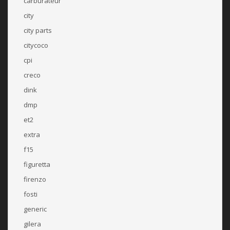
carburateur
city
city parts
citycoco
cpi
creco
dink
dmp
et2
extra
f15
figuretta
firenzo
fosti
generic
gilera