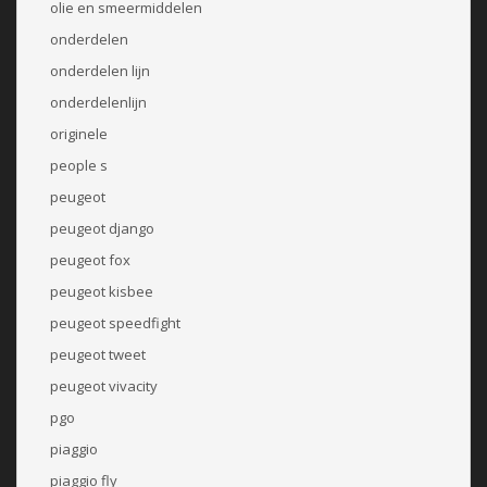
olie en smeermiddelen
onderdelen
onderdelen lijn
onderdelenlijn
originele
people s
peugeot
peugeot django
peugeot fox
peugeot kisbee
peugeot speedfight
peugeot tweet
peugeot vivacity
pgo
piaggio
piaggio fly