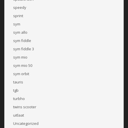
speedy
sprint
sym
sym allo
sym fiddle
sym fiddle 3
sym mio
sym mio 50
sym orbit
tauris
tgb
turbho
twins scooter
uitlaat
Uncategorized