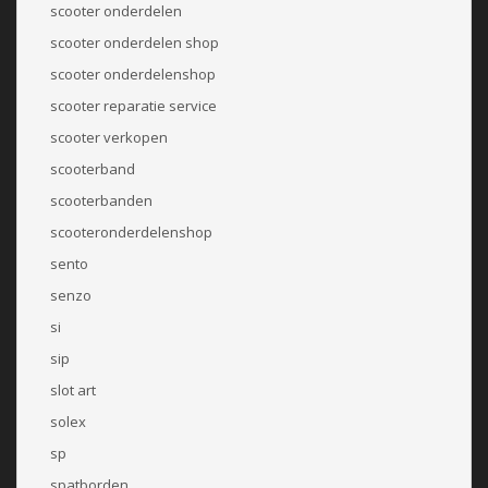
scooter onderdelen
scooter onderdelen shop
scooter onderdelenshop
scooter reparatie service
scooter verkopen
scooterband
scooterbanden
scooteronderdelenshop
sento
senzo
si
sip
slot art
solex
sp
spatborden