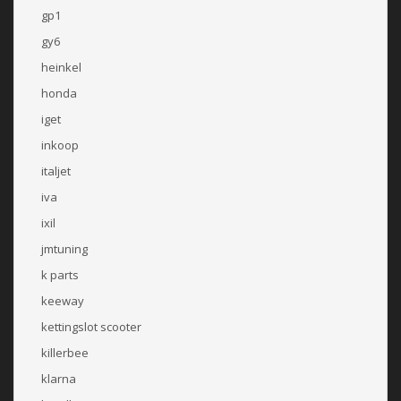
gp1
gy6
heinkel
honda
iget
inkoop
italjet
iva
ixil
jmtuning
k parts
keeway
kettingslot scooter
killerbee
klarna