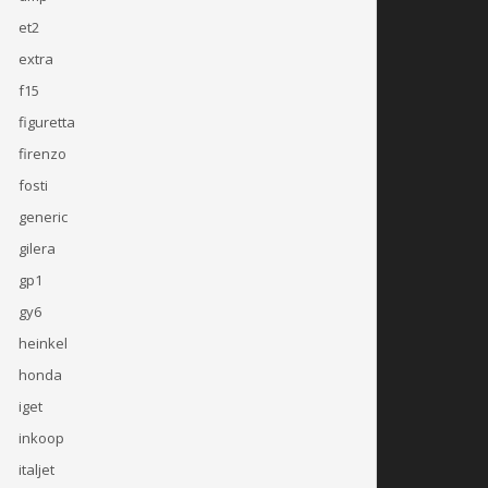
et2
extra
f15
figuretta
firenzo
fosti
generic
gilera
gp1
gy6
heinkel
honda
iget
inkoop
italjet