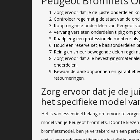
Peugeot Bromfiets 
Zorg ervoor dat je de juiste onderdelen k
Controleer regelmatig de staat van de ond
Koop originele onderdelen van Peugeot vo
Vervang versleten onderdelen tijdig om p
Raadpleeg een professionele monteur als je
Houd een reserve setje basisonderdelen bi
Reinig en smeer bewegende delen regelmat
Zorg ervoor dat alle bevestigingsmaterial
onderdelen.
Bewaar de aankoopbonnen en garantiebewi
retourneringen.
Zorg ervoor dat je de j
het specifieke model va
Het is van essentieel belang om ervoor te zorgen
model van je Peugeot bromfiets. Door te kiezen 
bromfietsmodel, ben je verzekerd van een perfe
niet alleen problemen tijdens de installatie, maa