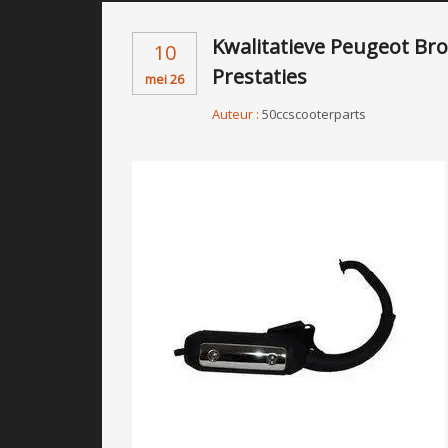
Kwalitatieve Peugeot Br
10
Prestaties
mei 26
Auteur :
50ccscooterparts