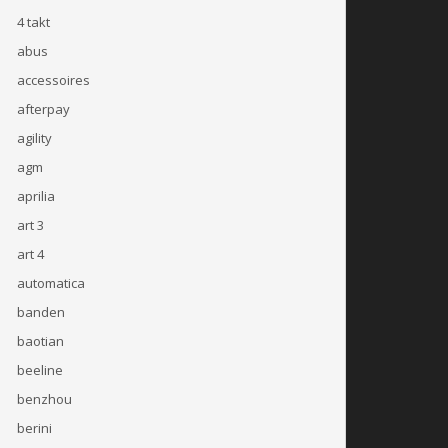
4 takt
abus
accessoires
afterpay
agility
agm
aprilia
art 3
art 4
automatica
banden
baotian
beeline
benzhou
berini