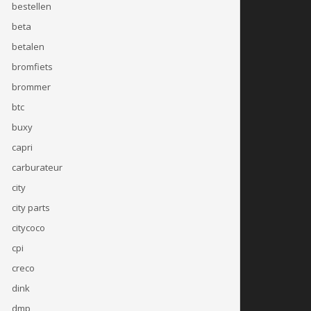
bestellen
beta
betalen
bromfiets
brommer
btc
buxy
capri
carburateur
city
city parts
citycoco
cpi
creco
dink
dmp