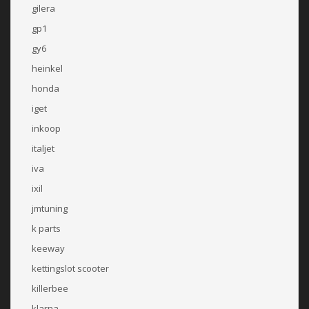
gilera
gp1
gy6
heinkel
honda
iget
inkoop
italjet
iva
ixil
jmtuning
k parts
keeway
kettingslot scooter
killerbee
klarna