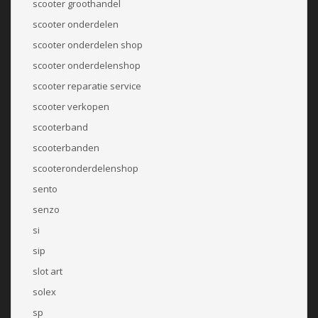
scooter groothandel
scooter onderdelen
scooter onderdelen shop
scooter onderdelenshop
scooter reparatie service
scooter verkopen
scooterband
scooterbanden
scooteronderdelenshop
sento
senzo
si
sip
slot art
solex
sp