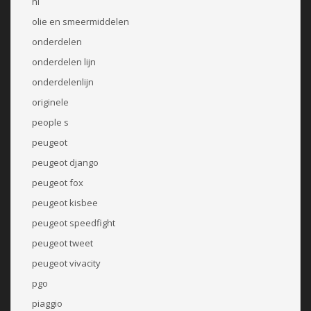
nl
olie en smeermiddelen
onderdelen
onderdelen lijn
onderdelenlijn
originele
people s
peugeot
peugeot django
peugeot fox
peugeot kisbee
peugeot speedfight
peugeot tweet
peugeot vivacity
pgo
piaggio