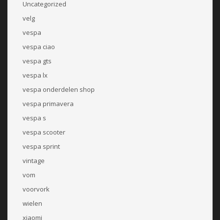
Uncategorized
velg
vespa
vespa ciao
vespa gts
vespa lx
vespa onderdelen shop
vespa primavera
vespa s
vespa scooter
vespa sprint
vintage
vom
voorvork
wielen
xiaomi