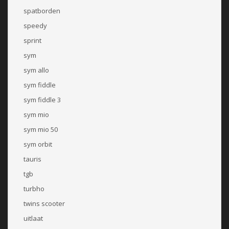
spatborden
speedy
sprint
sym
sym allo
sym fiddle
sym fiddle 3
sym mio
sym mio 50
sym orbit
tauris
tgb
turbho
twins scooter
uitlaat