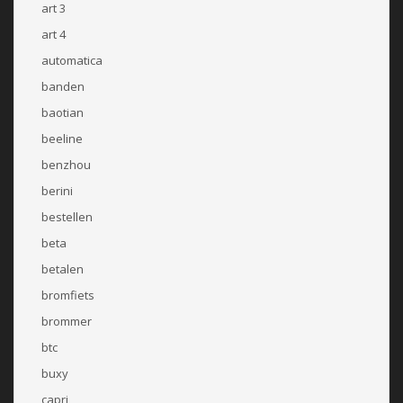
art 3
art 4
automatica
banden
baotian
beeline
benzhou
berini
bestellen
beta
betalen
bromfiets
brommer
btc
buxy
capri