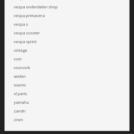
vespa onderdelen shop
vespa primavera
vespa s
vespa scooter
vespa sprint
vintage
vom
voorvork
wielen
xiaomi
xl parts
yamaha
zandri
znen