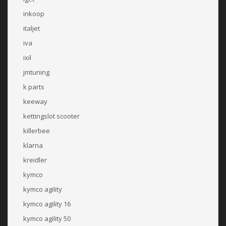
inkoop
italjet
iva
ixil
jmtuning
k parts
keeway
kettingslot scooter
killerbee
klarna
kreidler
kymco
kymco agility
kymco agility 16
kymco agility 50