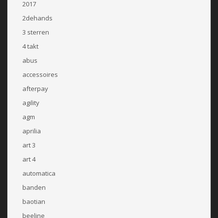
2017
2dehands
3 sterren
4 takt
abus
accessoires
afterpay
agility
agm
aprilia
art 3
art 4
automatica
banden
baotian
beeline