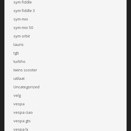
sym fiddle
sym fiddle 3
sym mio
sym mio 50
sym orbit
tauris
tgb
turbho
twins scooter
uitlaat
Uncategorized
velg
vespa
vespa ciao
vespa gts
vespa lx