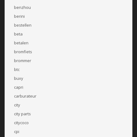
benzhou
berini
bestellen
beta
betalen
bromfiets
brommer
btc
buxy
capri
carburateur
city
city parts
citycoco
cpi