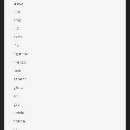
creco
dink
dmp
et2
extra
f15
figuretta
firenzo
fosti
generic
gilera
gp1
gy6
heinkel
honda
iget