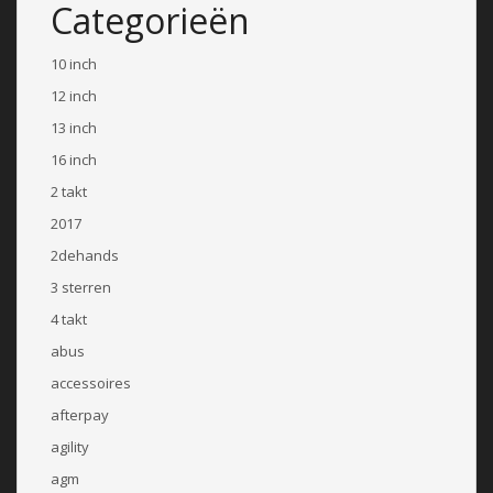
Categorieën
10 inch
12 inch
13 inch
16 inch
2 takt
2017
2dehands
3 sterren
4 takt
abus
accessoires
afterpay
agility
agm