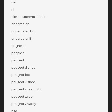
niu
nl
olie en smeermiddelen
onderdelen
onderdelen lijn
onderdelenlijn
originele
people s
peugeot
peugeot django
peugeot fox
peugeot kisbee
peugeot speedfight
peugeot tweet
peugeot vivacity
pgo