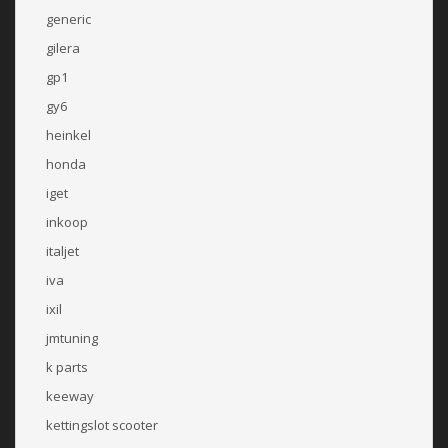
generic
gilera
gp1
gy6
heinkel
honda
iget
inkoop
italjet
iva
ixil
jmtuning
k parts
keeway
kettingslot scooter