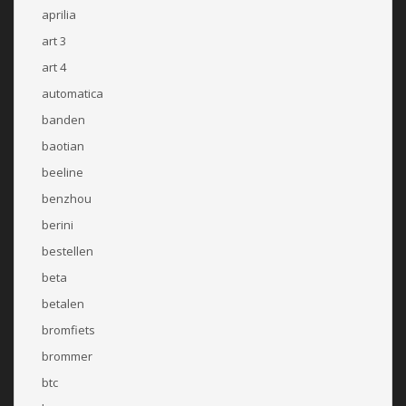
aprilia
art 3
art 4
automatica
banden
baotian
beeline
benzhou
berini
bestellen
beta
betalen
bromfiets
brommer
btc