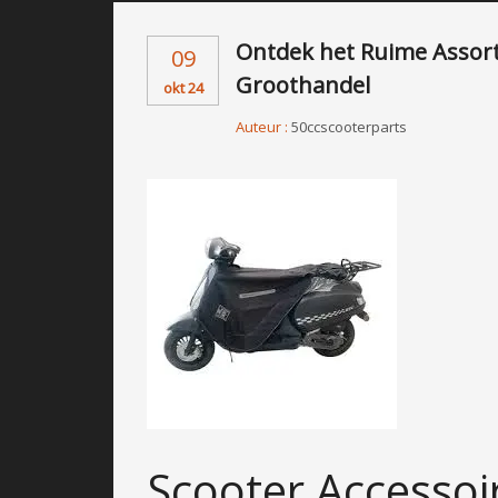
Ontdek het Ruime Assort
09
Groothandel
okt 24
Auteur :
50ccscooterparts
Scooter Accessoi