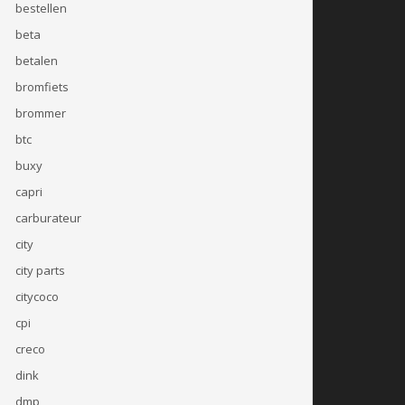
bestellen
beta
betalen
bromfiets
brommer
btc
buxy
capri
carburateur
city
city parts
citycoco
cpi
creco
dink
dmp