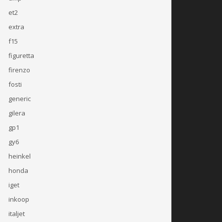
et2
extra
f15
figuretta
firenzo
fosti
generic
gilera
gp1
gy6
heinkel
honda
iget
inkoop
italjet