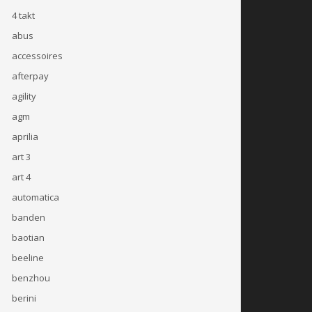
4 takt
abus
accessoires
afterpay
agility
agm
aprilia
art 3
art 4
automatica
banden
baotian
beeline
benzhou
berini