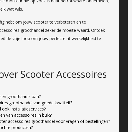
nele monteur die op zoek is naar betrouwbare onderdelen,
lk wat wils.
odig hebt om jouw scooter te verbeteren en te
accessoires groothandel zeker de moeite waard. Ontdek
eit de vrije loop om jouw perfecte rit werkelijkheid te
over Scooter Accessoires
 een groothandel aan?
ires groothandel van goede kwaliteit?
ook installatieservices?
len van accessoires in bulk?
er accessoires groothandel voor vragen of bestellingen?
kochte producten?