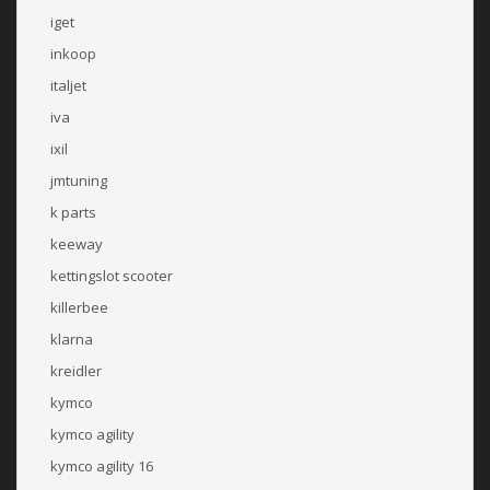
iget
inkoop
italjet
iva
ixil
jmtuning
k parts
keeway
kettingslot scooter
killerbee
klarna
kreidler
kymco
kymco agility
kymco agility 16