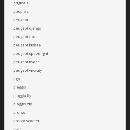
originele
people s
peugeot
peugeot django
peugeot fox
peugeot kisbee
peugeot speedfight
peugeot tweet
peugeot vivacity
pgo
piaggio
piaggio fly
piaggio zip
pronto
pronto scooter
qwic