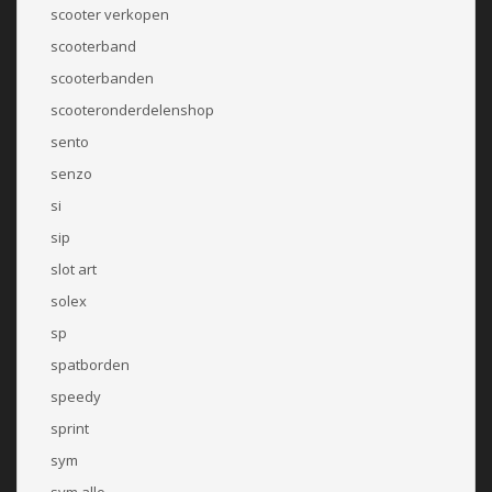
scooter verkopen
scooterband
scooterbanden
scooteronderdelenshop
sento
senzo
si
sip
slot art
solex
sp
spatborden
speedy
sprint
sym
sym allo