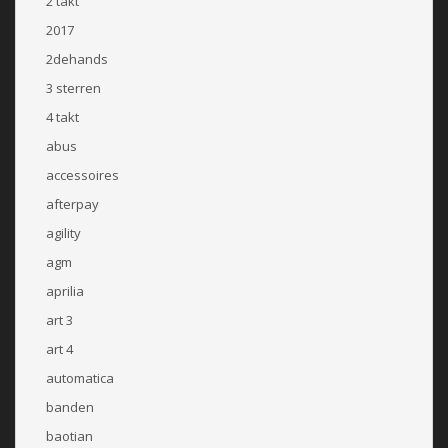
2 takt
2017
2dehands
3 sterren
4 takt
abus
accessoires
afterpay
agility
agm
aprilia
art 3
art 4
automatica
banden
baotian