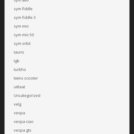
sym fiddle
sym fiddle 3
sym mio
sym mio 50
sym orbit
tauris
tgb
turbho
twins scooter
uitlaat
Uncategorized
velg
vespa
vespa ciao
vespa gts