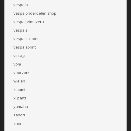
vespa lx
vespa onderdelen shop
vespa primavera
vespa s
vespa scooter
vespa sprint
vintage
vom
voorvork
wielen
xiaomi
xl parts
yamaha
zandri
znen