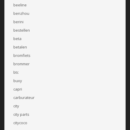
beeline
benzhou
berini
bestellen
beta
betalen
bromfiets
brommer
btc
buxy
capri
carburateur
city
city parts
citycoco